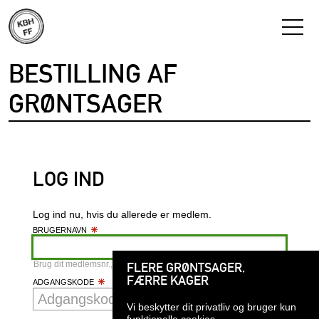
BESTILLING AF
GRØNTSAGER
LOG IND
Log ind nu, hvis du allerede er medlem.
BRUGERNAVN
Brug dit medlemsnr., email eller telefonnummer som brugernavn
FLERE GRØNTSAGER,
FÆRRE KAGER
ADGANGSKODE
Adgangskode
Vi beskytter dit privatliv og bruger kun
funktionelle cookies.