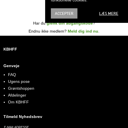
ACCEPTER
LÆS MERE
Har du
glemt din adgangskode
?
Endnu ikke medlem?
Meld dig ind nu
.
KBHFF
Genveje
FAQ
Ugens pose
Grøntshoppen
Afdelinger
Om KBHFF
Tilmeld Nyhedsbrev
E-MAILADRESSE