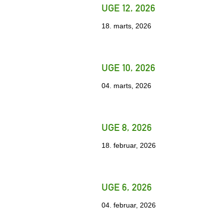
UGE 12, 2026
18. marts, 2026
UGE 10, 2026
04. marts, 2026
UGE 8, 2026
18. februar, 2026
UGE 6, 2026
04. februar, 2026