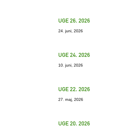
UGE 26, 2026
24. juni, 2026
UGE 24, 2026
10. juni, 2026
UGE 22, 2026
27. maj, 2026
UGE 20, 2026