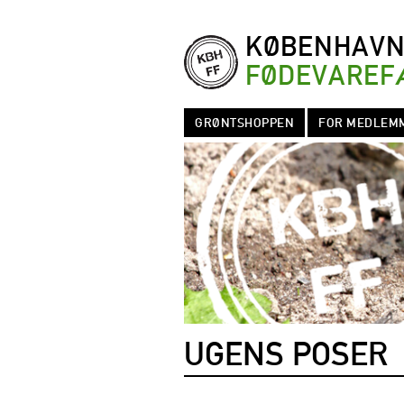
KØBENHAV
FØDEVAREF
GRØNTSHOPPEN
FOR MEDLEM
UGENS POSER