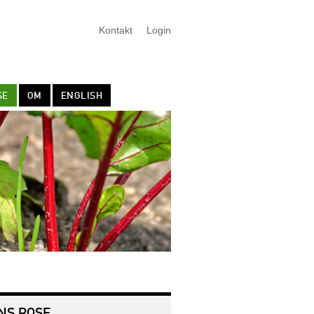
Kontakt
Login
SE
OM
ENGLISH
NS POSE