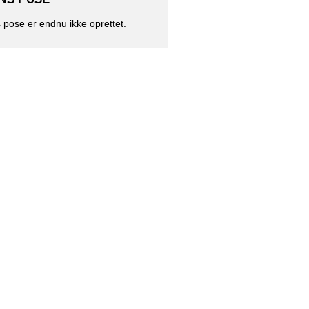
pose er endnu ikke oprettet.