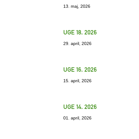
13. maj, 2026
UGE 18, 2026
29. april, 2026
UGE 16, 2026
15. april, 2026
UGE 14, 2026
01. april, 2026