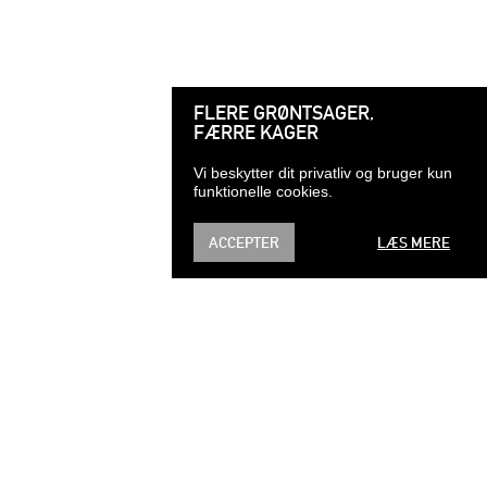
FLERE GRØNTSAGER,
FÆRRE KAGER
Vi beskytter dit privatliv og bruger kun
funktionelle cookies.
ACCEPTER
LÆS MERE