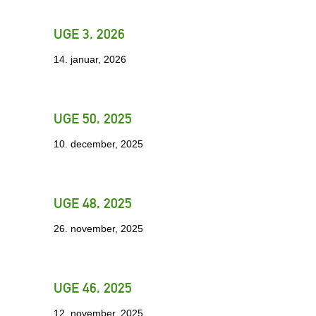
UGE 3, 2026
14. januar, 2026
UGE 50, 2025
10. december, 2025
UGE 48, 2025
26. november, 2025
UGE 46, 2025
12. november, 2025