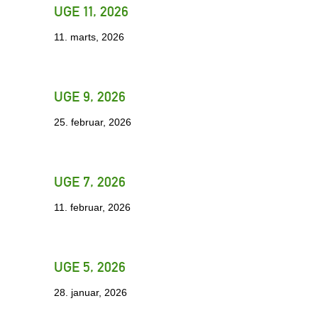
UGE 11, 2026
11. marts, 2026
UGE 9, 2026
25. februar, 2026
UGE 7, 2026
11. februar, 2026
UGE 5, 2026
28. januar, 2026