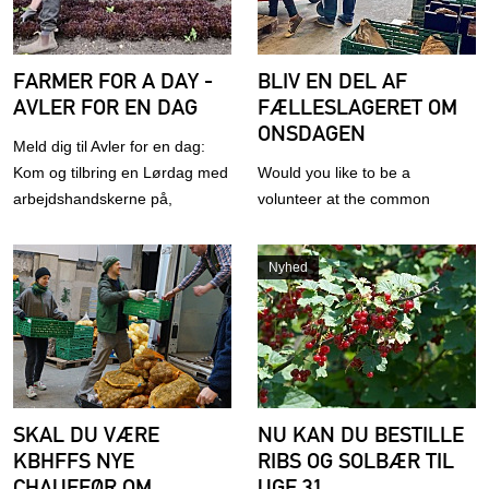
FARMER FOR A DAY -
BLIV EN DEL AF
AVLER FOR EN DAG
FÆLLESLAGERET OM
ONSDAGEN
Meld dig til Avler for en dag:
Kom og tilbring en Lørdag med
Would you like to be a
arbejdshandskerne på,
volunteer at the common
sammen med andre gode
warehouse on Wednesdays?
mennesker.
Nyhed
SKAL DU VÆRE
NU KAN DU BESTILLE
KBHFFS NYE
RIBS OG SOLBÆR TIL
CHAUFFØR OM
UGE 31