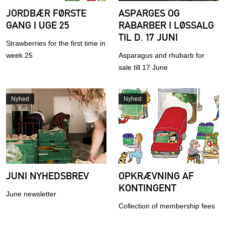
JORDBÆR FØRSTE
ASPARGES OG
GANG I UGE 25
RABARBER I LØSSALG
TIL D. 17 JUNI
Strawberries for the first time in
week 25
Asparagus and rhubarb for
sale till 17 June
Nyhed
Nyhed
JUNI NYHEDSBREV
OPKRÆVNING AF
KONTINGENT
June newsletter
Collection of membership fees