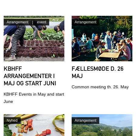
Arrangement
event
Arrangement
KBHFF
FÆLLESMØDE D. 26
ARRANGEMENTER I
MAJ
MAJ OG START JUNI
Common meeting th. 26. May
KBHFF Events in May and start
June
Nyhed
Arrangement