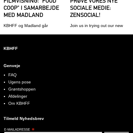
FILMVISNING: "FOOD
PRØVE VORES NYE
COOP" I SAMARBEJDE
SOCIALE MEDIE:
MED MADLAND
ZENSOCIAL!
KBHFF og Madland går
Join us in trying out our new
sammen om at vise
social media platform:
dokumentaren Food Coop, der
ZenSocial!
tager dig helt tæt på
KBHFF
inspirationskilden til KBHFF
Genveje
FAQ
Ugens pose
Grøntshoppen
Afdelinger
Om KBHFF
Tilmeld Nyhedsbrev
E-MAILADRESSE