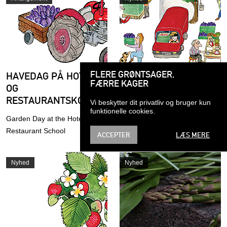
FLERE GRØNTSAGER,
HAVEDAG PÅ HOTEL
JOBOPSLAG:
FÆRRE KAGER
OG
KOORDINATOR TIL
RESTAURANTSKOLEN
INDKØB I
Vi beskytter dit privatliv og bruger kun
KØBENHAVNS
funktionelle cookies.
Garden Day at the Hotel and
FØDEVAREFÆLLESSKA
Restaurant School
ACCEPTER
LÆS MERE
Vi søger en
indkøbskoordinator, der kan
Nyhed
Nyhed
sikre driften i
Fødevarefællesskabets
indkøbsgruppe