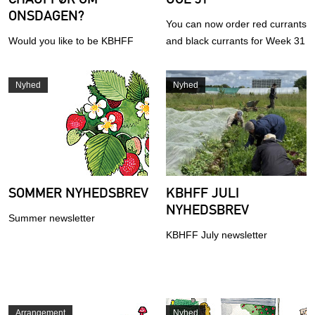
ONSDAGEN?
You can now order red currants
Would you like to be KBHFF
and black currants for Week 31
new driver at Wednesdays?
Nyhed
Nyhed
SOMMER NYHEDSBREV
KBHFF JULI
NYHEDSBREV
Summer newsletter
KBHFF July newsletter
Arrangement
Nyhed