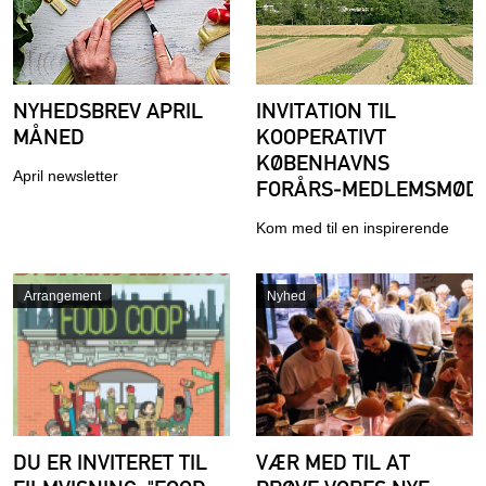
NYHEDSBREV APRIL
INVITATION TIL
MÅNED
KOOPERATIVT
KØBENHAVNS
April newsletter
FORÅRS‑MEDLEMSMØD
Kom med til en inspirerende
aften i Det Bæredygtige
Forsamlingshus, med oplæg
Arrangement
Nyhed
bl.a. om Københavns
Fødevarefællesskab
DU ER INVITERET TIL
VÆR MED TIL AT