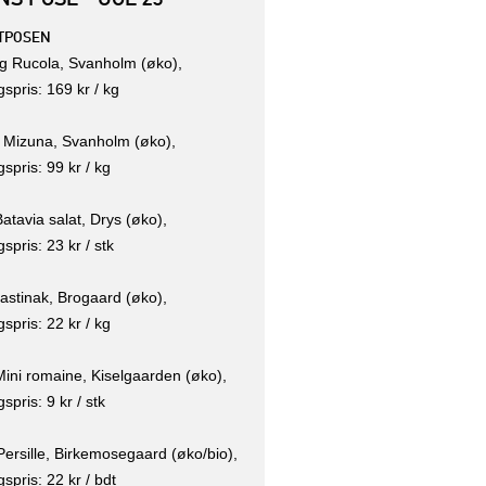
TPOSEN
kg Rucola, Svanholm (øko),
gspris: 169 kr / kg
g Mizuna, Svanholm (øko),
gspris: 99 kr / kg
Batavia salat, Drys (øko),
gspris: 23 kr / stk
astinak, Brogaard (øko),
gspris: 22 kr / kg
Mini romaine, Kiselgaarden (øko),
spris: 9 kr / stk
Persille, Birkemosegaard (øko/bio),
gspris: 22 kr / bdt