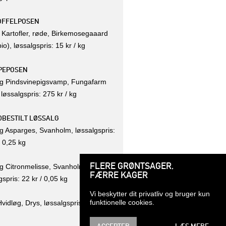
OFFELPOSEN
 Kartofler, røde, Birkemosegaaard
io), løssalgspris: 15 kr / kg
PEPOSEN
kg Pindsvinepigsvamp, Fungafarm
 løssalgspris: 275 kr / kg
BESTILT LØSSALG
g Asparges, Svanholm, løssalgspris:
/ 0,25 kg
FLERE GRØNTSAGER,
g Citronmelisse, Svanholm,
FÆRRE KAGER
gspris: 22 kr / 0,05 kg
Vi beskytter dit privatliv og bruger kun
funktionelle cookies.
Hvidløg, Drys, løssalgspris: 12 kr / 1
ACCEPTER
LÆS MERE