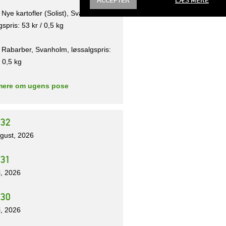
 Nye kartofler (Solist), Svanholm,
gspris: 53 kr / 0,5 kg
 Rabarber, Svanholm, løssalgspris:
/ 0,5 kg
ere om ugens pose
 32
ugust, 2026
31
li, 2026
 30
li, 2026