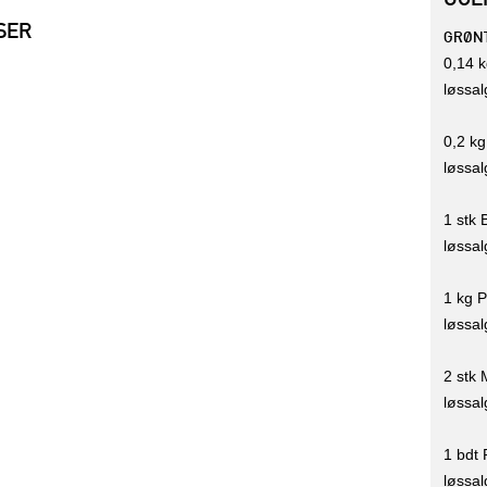
SER
GRØN
0,14 
løssal
0,2 k
løssal
1 stk 
løssal
1 kg P
løssal
2 stk 
løssalg
1 bdt 
løssal