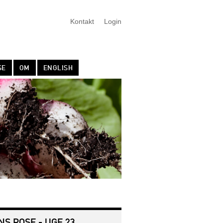
Kontakt
Login
SE
OM
ENGLISH
NS POSE - UGE 23