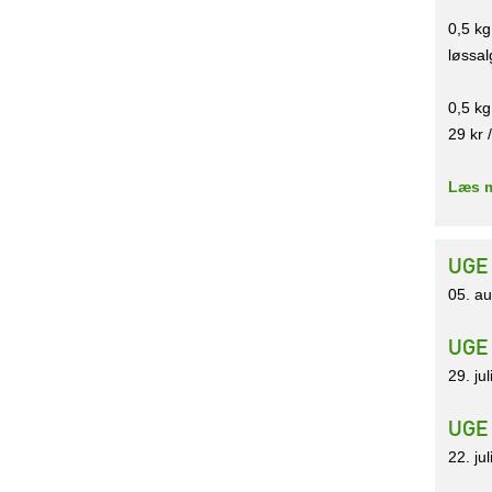
0,5 kg
løssal
0,5 kg
29 kr 
Læs m
UGE
05. a
UGE 
29. ju
UGE
22. ju