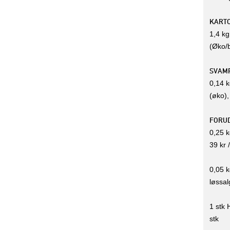
KART
1,4 kg
(Øko/b
SVAM
0,14 
(øko),
FORUD
0,25 k
39 kr 
0,05 k
løssal
1 stk 
stk