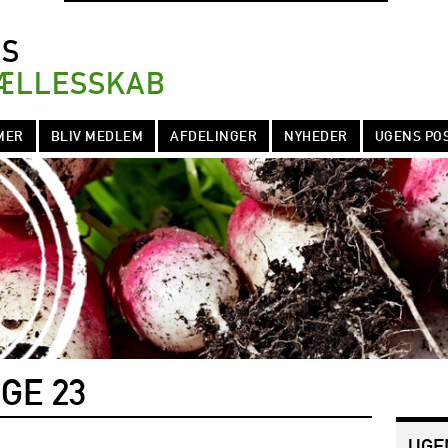
NS
ÆLLESSKAB
MER
BLIV MEDLEM
AFDELINGER
NYHEDER
UGENS PO
GE 23
UGE