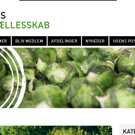
NS
ÆLLESSKAB
MER
BLIV MEDLEM
AFDELINGER
NYHEDER
UGENS PO
KAT