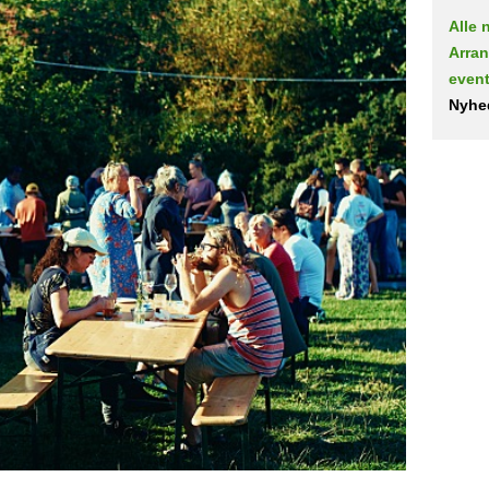
Alle 
Arra
even
Nyhe