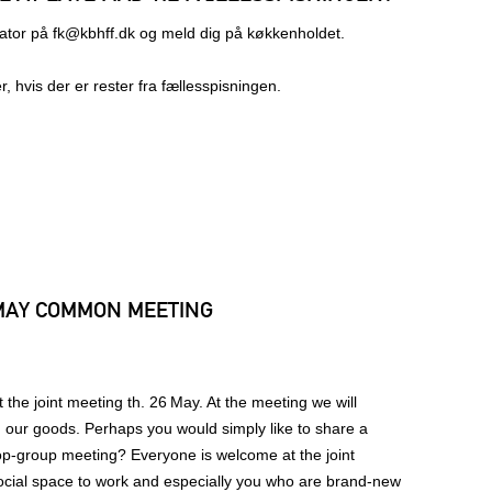
nator på fk@kbhff.dk og meld dig på køkkenholdet.
, hvis der er rester fra fællesspisningen.
 MAY COMMON MEETING
the joint meeting th. 26 May. At the meeting we will
our goods. Perhaps you would simply like to share a
‑group meeting? Everyone is welcome at the joint
ocial space to work and especially you who are brand‑new