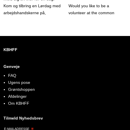
Kom og tilbring en Lørdag med
Would you like to be a
arbejdshandskerne på,
volunteer at the common
sammen med andre gode
warehouse on Wednesdays?
mennesker.
KBHFF
Genveje
FAQ
Ugens pose
Grøntshoppen
Afdelinger
Om KBHFF
Tilmeld Nyhedsbrev
E-MAILADRESSE