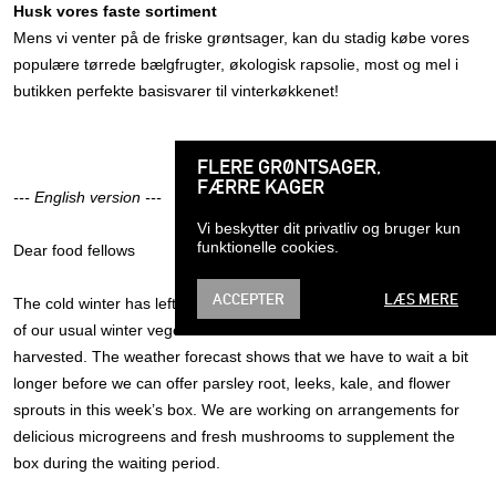
Husk vores faste sortiment
Mens vi venter på de friske grøntsager, kan du stadig købe vores
populære tørrede bælgfrugter, økologisk rapsolie, most og mel i
butikken perfekte basisvarer til vinterkøkkenet!
FLERE GRØNTSAGER,
FÆRRE KAGER
--- English version ---
Vi beskytter dit privatliv og bruger kun
funktionelle cookies.
Dear food fellows
ACCEPTER
LÆS MERE
The cold winter has left its mark on the Danish fields, and several
of our usual winter vegetables are still frozen and cannot be
harvested. The weather forecast shows that we have to wait a bit
longer before we can offer parsley root, leeks, kale, and flower
sprouts in this week’s box. We are working on arrangements for
delicious microgreens and fresh mushrooms to supplement the
box during the waiting period.