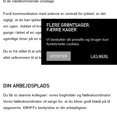
til de næstkommende onsdage.
Fordi kommunikation med avlerne er centralt for jobbet, er det
vigtigt, at du kan tjekke din mail og opretholde kontakten flere dage
FLERE GRØNTSAGER,
om ugen. Jobbet vil kræve, at du “checker ind” på mailen et par
FÆRRE KAGER
gange i løbet af en uge, og det er således ikke muligt at samle de
ugentlige timer på en enkelt arbejdsdag.
Vi beskytter dit privatliv og bruger kun
funktionelle cookies.
Du er frit stillet til at arbejde hvorfra du har lyst og er selvfølgelig
ACCEPTER
LÆS MERE
altid velkommen til at komme forbi vores fælleslager om onsdagen.
DIN ARBEJDSPLADS
Du får to skønne kollegaer: vores bogholder og fælleskoordinator.
Vores fælleskoordinator vil sørge for, at du bliver godt klædt på til
opgaverne. KBHFFs bestyrelse er din arbejdsgiver.