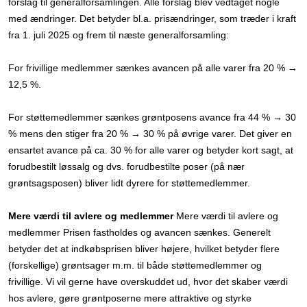
forslag til generalforsamlingen. Alle forslag blev vedtaget nogle
med ændringer. Det betyder bl.a. prisændringer, som træder i kraft
fra 1. juli 2025 og frem til næste generalforsamling:
For frivillige medlemmer sænkes avancen på alle varer fra 20 % →
12,5 %.
For støttemedlemmer sænkes grøntposens avance fra 44 % → 30
% mens den stiger fra 20 % → 30 % på øvrige varer. Det giver en
ensartet avance på ca. 30 % for alle varer og betyder kort sagt, at
forudbestilt løssalg og dvs. forudbestilte poser (på nær
grøntsagsposen) bliver lidt dyrere for støttemedlemmer.
Mere værdi til avlere og medlemmer
Mere værdi til avlere og
medlemmer Prisen fastholdes og avancen sænkes. Generelt
betyder det at indkøbsprisen bliver højere, hvilket betyder flere
(forskellige) grøntsager m.m. til både støttemedlemmer og
frivillige. Vi vil gerne have overskuddet ud, hvor det skaber værdi
hos avlere, gøre grøntposerne mere attraktive og styrke