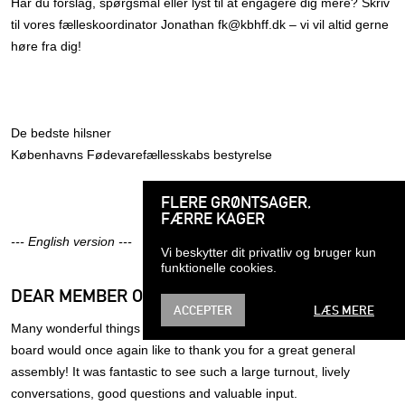
Har du forslag, spørgsmål eller lyst til at engagere dig mere? Skriv
til vores fælleskoordinator Jonathan fk@kbhff.dk – vi vil altid gerne
høre fra dig!
De bedste hilsner
Københavns Fødevarefællesskabs bestyrelse
FLERE GRØNTSAGER,
FÆRRE KAGER
--- English version ---
Vi beskytter dit privatliv og bruger kun
funktionelle cookies.
DEAR MEMBER OF KBHFF
ACCEPTER
LÆS MERE
Many wonderful things are happening in our cooperative – and the
board would once again like to thank you for a great general
assembly! It was fantastic to see such a large turnout, lively
conversations, good questions and valuable input.