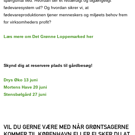
spørgsmål ved: Hvordan ser et retfærdigt og tilgængeligt
fødevaresystem ud? Og hvordan sikrer vi, at
fødevareproduktionen tjener menneskers og miljøets behov frem
for virksomheders profit?
Læs mere om Det Grønne Loppemarked her
Skynd dig at reservere plads til gårdbesøg!
Drys Øko 13 juni
Mortens Have 20 juni
Stensbølgård 27 juni
VIL DU GERNE VÆRE MED NÅR GRØNTSAGERNE
KOMMER TIL KØBENHAVN ELLER ELSKER DU AT