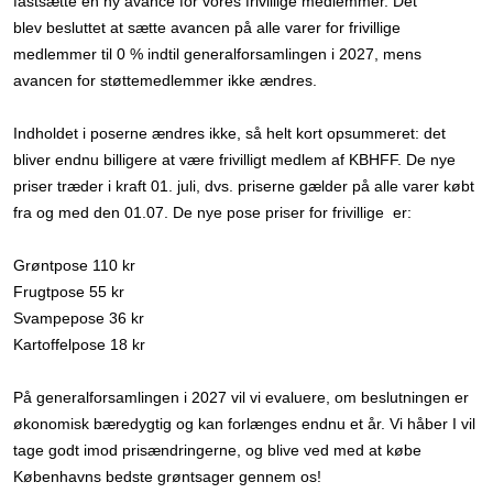
fastsætte en ny avance for vores frivillige medlemmer. Det
blev besluttet at sætte avancen på alle varer for frivillige
medlemmer til 0 % indtil generalforsamlingen i 2027, mens
avancen for støttemedlemmer ikke ændres.
Indholdet i poserne ændres ikke, så helt kort opsummeret: det
bliver endnu billigere at være frivilligt medlem af KBHFF. De nye
priser træder i kraft 01. juli, dvs. priserne gælder på alle varer købt
fra og med den 01.07. De nye pose priser for frivillige er:
Grøntpose 110 kr
Frugtpose 55 kr
Svampepose 36 kr
Kartoffelpose 18 kr
På generalforsamlingen i 2027 vil vi evaluere, om beslutningen er
økonomisk bæredygtig og kan forlænges endnu et år. Vi håber I vil
tage godt imod prisændringerne, og blive ved med at købe
Københavns bedste grøntsager gennem os!