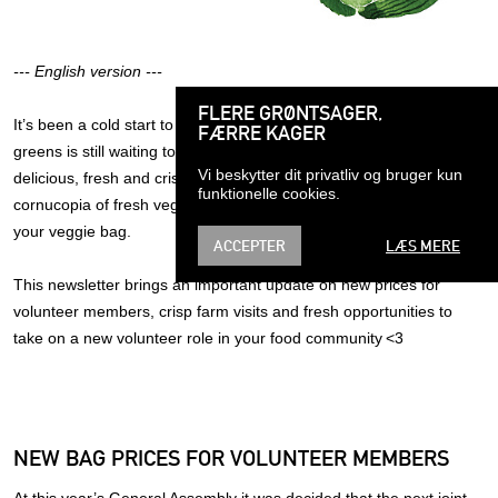
--- English version ---
FLERE GRØNTSAGER,
It’s been a cold start to the year, and the great abundance of fresh
FÆRRE KAGER
greens is still waiting to appear. We hope you’re enjoying your
Vi beskytter dit privatliv og bruger kun
delicious, fresh and crisp asparagus while we wait for the full
funktionelle cookies.
cornucopia of fresh vegetables that will soon find their way into
your veggie bag.
ACCEPTER
LÆS MERE
This newsletter brings an important update on new prices for
volunteer members, crisp farm visits and fresh opportunities to
take on a new volunteer role in your food community <3
NEW BAG PRICES FOR VOLUNTEER MEMBERS