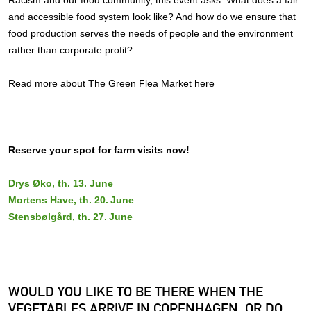
Racism and our food community, this event asks: What does a fair
and accessible food system look like? And how do we ensure that
food production serves the needs of people and the environment
rather than corporate profit?
Read more about The Green Flea Market here
Reserve your spot for farm visits now!
Drys Øko, th. 13. June
Mortens Have, th. 20. June
Stensbølgård, th. 27. June
WOULD YOU LIKE TO BE THERE WHEN THE
VEGETABLES ARRIVE IN COPENHAGEN, OR DO