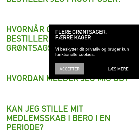
HVORNÅR OG HVORDAN
FLERE GRØNTSAGER,
BESTILLER JEG
FÆRRE KAGER
GRØNTSAGSPOSER?
Vi beskytter dit privatliv og bruger kun
funktionelle cookies.
ACCEPTER
LÆS MERE
HVORDAN MELDER JEG MIG UD?
KAN JEG STILLE MIT
MEDLEMSSKAB I BERO I EN
PERIODE?