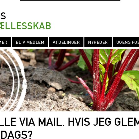
NS
ÆLLESSKAB
MER
BLIV MEDLEM
AFDELINGER
NYHEDER
UGENS PO
LLE VIA MAIL, HVIS JEG GLE
SDAGS?